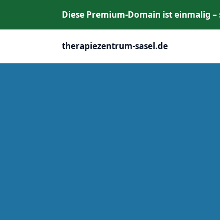
Diese Premium‑Domain ist einmalig – si
therapiezentrum-sasel.de