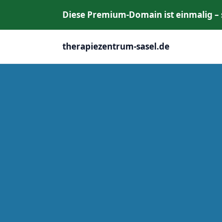
Diese Premium‑Domain ist einmalig – si
therapiezentrum-sasel.de