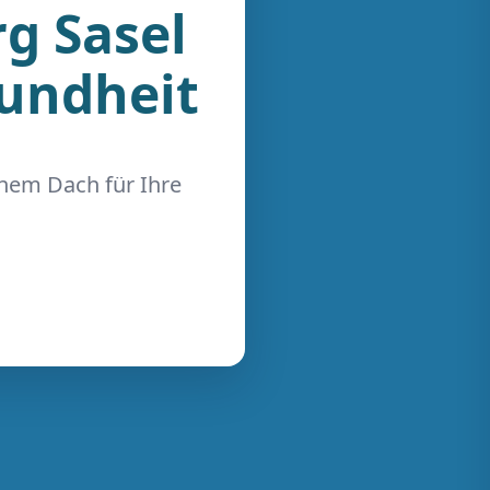
g Sasel
sundheit
inem Dach für Ihre